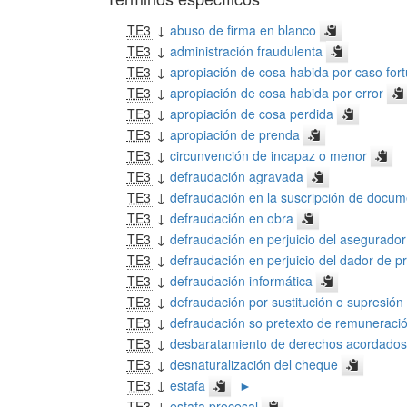
TE3
↓
abuso de firma en blanco
TE3
↓
administración fraudulenta
TE3
↓
apropiación de cosa habida por caso fort
TE3
↓
apropiación de cosa habida por error
TE3
↓
apropiación de cosa perdida
TE3
↓
apropiación de prenda
TE3
↓
circunvención de incapaz o menor
TE3
↓
defraudación agravada
TE3
↓
defraudación en la suscripción de docu
TE3
↓
defraudación en obra
TE3
↓
defraudación en perjuicio del asegurador
TE3
↓
defraudación en perjuicio del dador de p
TE3
↓
defraudación informática
TE3
↓
defraudación por sustitución o supresió
TE3
↓
defraudación so pretexto de remuneraci
TE3
↓
desbaratamiento de derechos acordados
TE3
↓
desnaturalización del cheque
TE3
↓
estafa
►
TE3
↓
estafa procesal