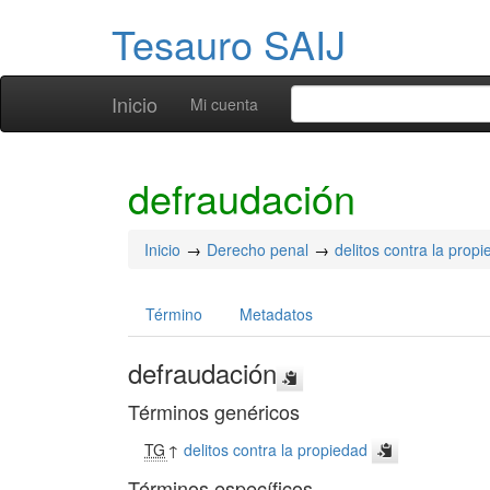
Tesauro SAIJ
Inicio
Mi cuenta
defraudación
Inicio
Derecho penal
delitos contra la prop
Término
Metadatos
defraudación
Términos genéricos
TG
↑
delitos contra la propiedad
Términos específicos