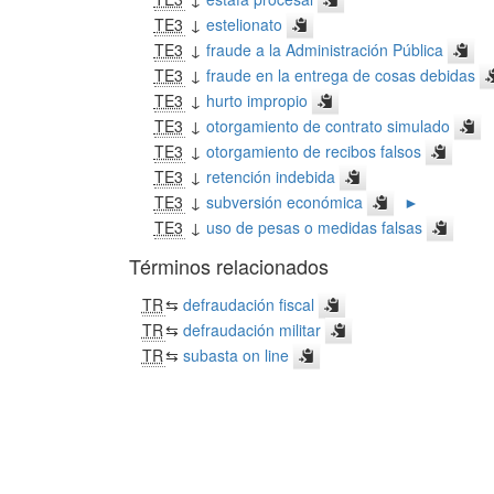
TE3
↓
estelionato
TE3
↓
fraude a la Administración Pública
TE3
↓
fraude en la entrega de cosas debidas
TE3
↓
hurto impropio
TE3
↓
otorgamiento de contrato simulado
TE3
↓
otorgamiento de recibos falsos
TE3
↓
retención indebida
TE3
↓
subversión económica
►
TE3
↓
uso de pesas o medidas falsas
Términos relacionados
TR
⇆
defraudación fiscal
TR
⇆
defraudación militar
TR
⇆
subasta on line