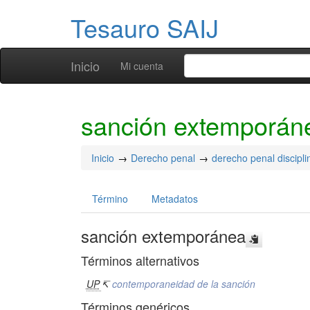
Tesauro SAIJ
Inicio
Mi cuenta
sanción extemporán
Inicio
Derecho penal
derecho penal discipli
Término
Metadatos
sanción extemporánea
Términos alternativos
UP
↸
contemporaneidad de la sanción
Términos genéricos