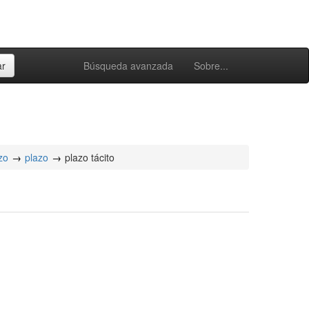
Búsqueda avanzada
Sobre...
zo
plazo
plazo tácito