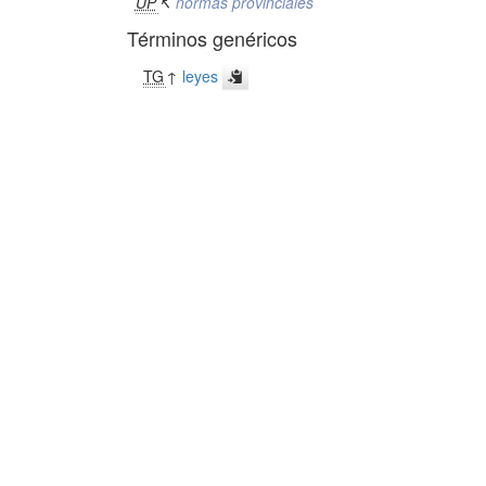
UP
↸
normas provinciales
Términos genéricos
TG
↑
leyes