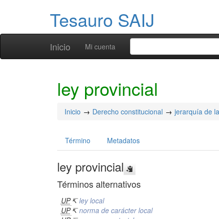
Tesauro SAIJ
Inicio
Mi cuenta
ley provincial
Inicio
Derecho constitucional
jerarquía de l
Término
Metadatos
ley provincial
Términos alternativos
UP
↸
ley local
UP
↸
norma de carácter local