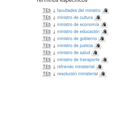
TE5
↓
facultades del ministro
TE5
↓
ministro de cultura
TE5
↓
ministro de economía
TE5
↓
ministro de educación
TE5
↓
ministro de gobierno
TE5
↓
ministro de justicia
TE5
↓
ministro de salud
TE5
↓
ministro de transporte
TE5
↓
refrendo ministerial
TE5
↓
resolución ministerial