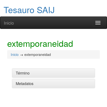
Tesauro SAIJ
Inicio
Toggl
naviga
extemporaneidad
Inicio
extemporaneidad
Término
Metadatos