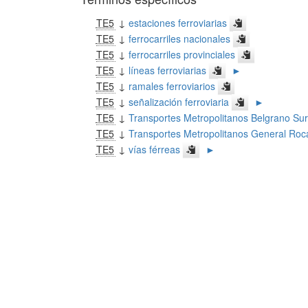
TE5
↓
estaciones ferroviarias
TE5
↓
ferrocarriles nacionales
TE5
↓
ferrocarriles provinciales
TE5
↓
líneas ferroviarias
►
TE5
↓
ramales ferroviarios
TE5
↓
señalización ferroviaria
►
TE5
↓
Transportes Metropolitanos Belgrano Su
TE5
↓
Transportes Metropolitanos General Ro
TE5
↓
vías férreas
►