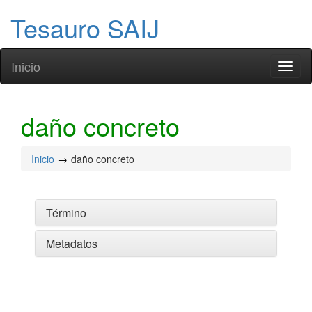
Tesauro SAIJ
Inicio
Toggl
naviga
daño concreto
Inicio
daño concreto
Término
Metadatos