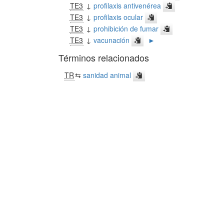
TE3
↓
profilaxis antivenérea
TE3
↓
profilaxis ocular
TE3
↓
prohibición de fumar
TE3
↓
vacunación
►
Términos relacionados
TR
⇆
sanidad animal