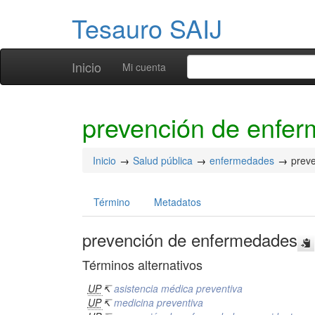
Tesauro SAIJ
Inicio
Mi cuenta
prevención de enfe
Inicio
Salud pública
enfermedades
prev
Término
Metadatos
prevención de enfermedades
Términos alternativos
UP
↸
asistencia médica preventiva
UP
↸
medicina preventiva