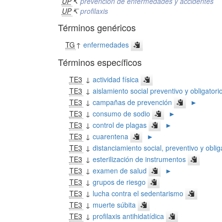
UP
↸
prevención de enfermedades y accidentes
UP
↸
profilaxis
Términos genéricos
TG
↑
enfermedades
Términos específicos
TE3
↓
actividad física
TE3
↓
aislamiento social preventivo y obligatori
TE3
↓
campañas de prevención
►
TE3
↓
consumo de sodio
►
TE3
↓
control de plagas
►
TE3
↓
cuarentena
►
TE3
↓
distanciamiento social, preventivo y oblig
TE3
↓
esterilización de instrumentos
TE3
↓
examen de salud
►
TE3
↓
grupos de riesgo
TE3
↓
lucha contra el sedentarismo
TE3
↓
muerte súbita
TE3
↓
profilaxis antihidatídica