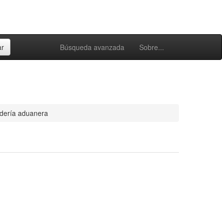
Búsqueda avanzada
Sobre...
dería aduanera