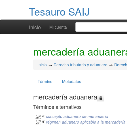
Tesauro SAIJ
Inicio
Mi cuenta
mercadería aduaner
Inicio
Derecho tributario y aduanero
Derech
Término
Metadatos
mercadería aduanera
Términos alternativos
UP
↸
concepto aduanero de mercadería
UP
↸
régimen aduanero aplicable a la mercadería