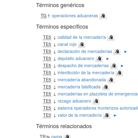
Términos genéricos
TG
↑
operaciones aduaneras
Términos específicos
TE5
↓
calidad de la mercadería
TE5
↓
canal rojo
TE5
↓
declaración de mercaderías
►
TE5
↓
depósito aduanero
►
TE5
↓
despacho de mercaderías
►
TE5
↓
interdicción de la mercadería
TE5
↓
mercadería abandonada
TE5
↓
mercadería falsificada
TE5
↓
mercaderías en plazoleta de emergencia
TE5
↓
rezago aduanero
TE5
↓
sistema operadores fronterizos autoriza
TE5
↓
valor de la mercadería
►
Términos relacionados
TR
⇆
carga