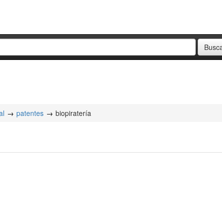
al
patentes
biopiratería