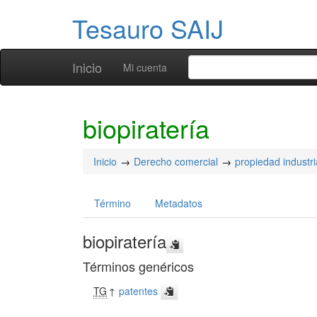
Tesauro SAIJ
Inicio
Mi cuenta
biopiratería
Inicio
Derecho comercial
propiedad industri
Término
Metadatos
biopiratería
Términos genéricos
TG
↑
patentes