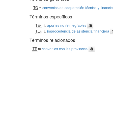
TG
↑
convenios de cooperación técnica y financie
Términos específicos
TE4
↓
aportes no reintegrables
TE4
↓
improcedencia de asistencia financiera
Términos relacionados
TR
⇆
convenios con las provincias