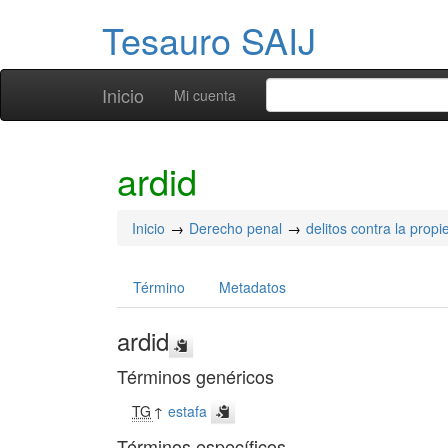
Tesauro SAIJ
Inicio
Mi cuenta
ardid
Inicio
Derecho penal
delitos contra la prop
Término
Metadatos
ardid
Términos genéricos
TG
↑
estafa
Términos específicos