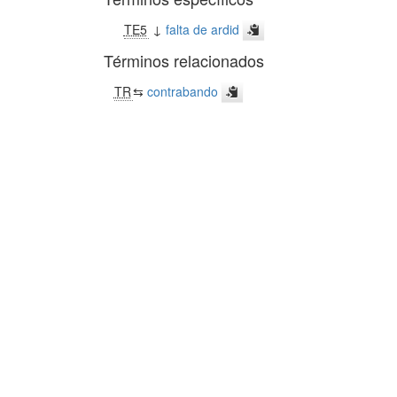
TE5
↓
falta de ardid
Términos relacionados
TR
⇆
contrabando