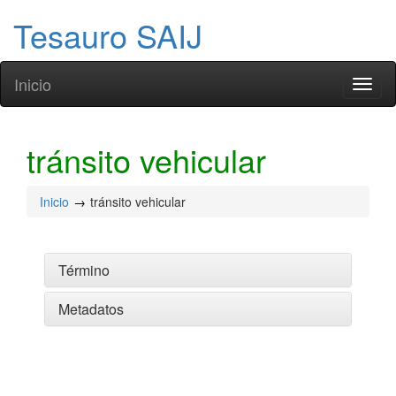
Tesauro SAIJ
Inicio
Toggl
naviga
tránsito vehicular
Inicio
tránsito vehicular
Término
Metadatos