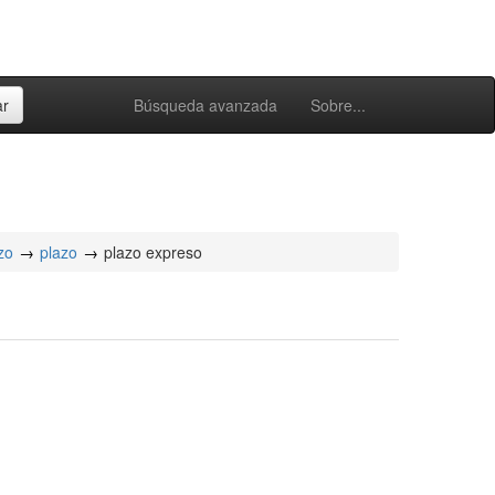
Búsqueda avanzada
Sobre...
zo
plazo
plazo expreso