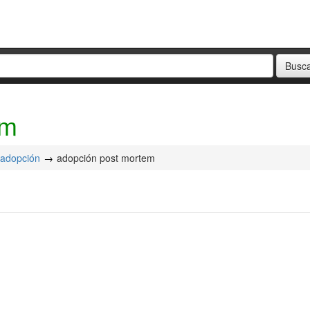
em
adopción
adopción post mortem