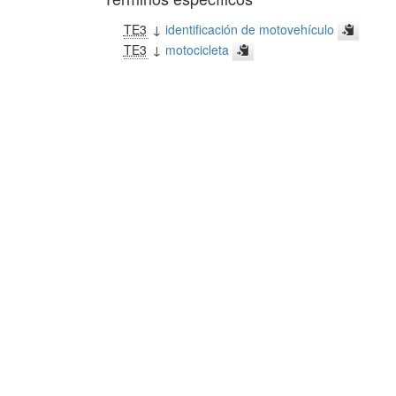
TE3
↓
identificación de motovehículo
TE3
↓
motocicleta