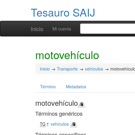
Tesauro SAIJ
Inicio
Mi cuenta
motovehículo
Inicio
Transporte
vehículos
motovehícul
Término
Metadatos
motovehículo
Términos genéricos
TG
↑
vehículos
Términos específicos