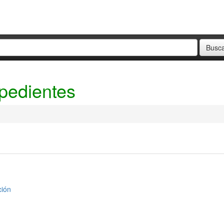
xpedientes
ción