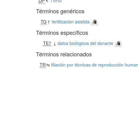
UP
↸
TRHA
Términos genéricos
TG
↑
fertilización asistida
Términos específicos
TE7
↓
datos biológicos del donante
Términos relacionados
TR
⇆
filiación por técnicas de reproducción human