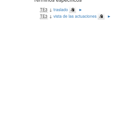
TE3
↓
traslado
►
TE3
↓
vista de las actuaciones
►