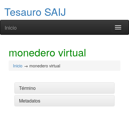
Tesauro SAIJ
Inicio
Toggl
naviga
monedero virtual
Inicio
monedero virtual
Término
Metadatos