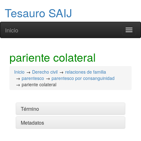
Tesauro SAIJ
Inicio
Toggl
naviga
pariente colateral
Inicio
Derecho civil
relaciones de familia
parentesco
parentesco por consanguinidad
pariente colateral
Término
Metadatos