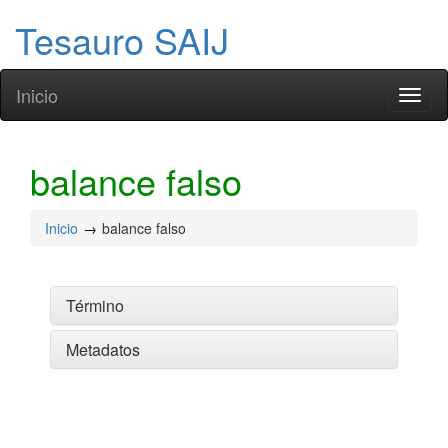
Tesauro SAIJ
Inicio
Toggl
naviga
balance falso
Inicio
balance falso
Término
Metadatos