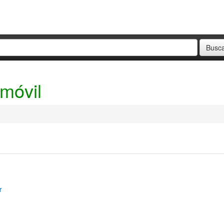
 móvil
r