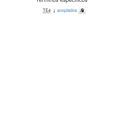
TE4
↓
acoplados