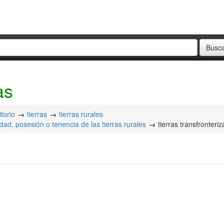
as
itorio
tierras
tierras rurales
dad, posesión o tenencia de las tierras rurales
tierras transfronteriz