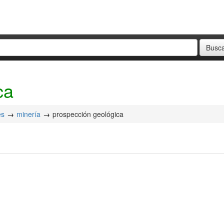
ca
es
minería
prospección geológica