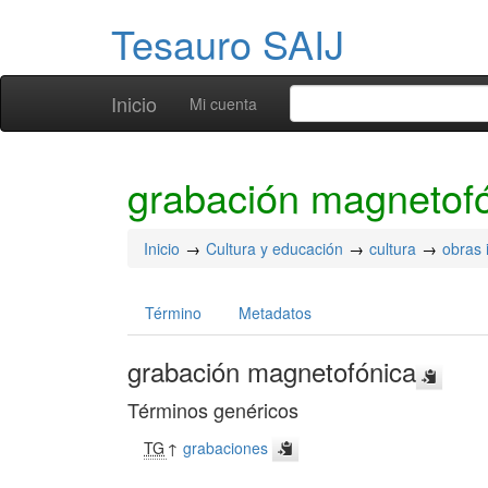
Tesauro SAIJ
Inicio
Mi cuenta
grabación magnetof
Inicio
Cultura y educación
cultura
obras 
Término
Metadatos
grabación magnetofónica
Términos genéricos
TG
↑
grabaciones