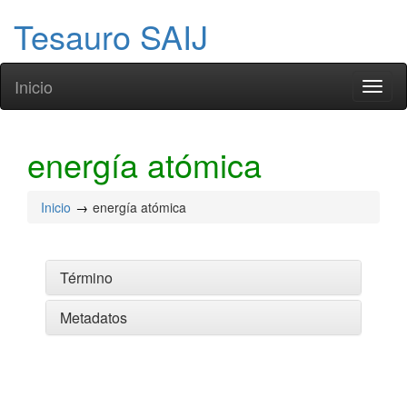
Tesauro SAIJ
Inicio
Toggl
naviga
energía atómica
Inicio
energía atómica
Término
Metadatos