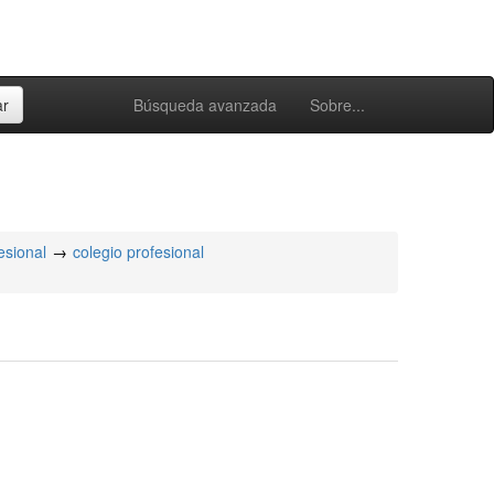
Búsqueda avanzada
Sobre...
esional
colegio profesional