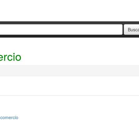
ercio
l comercio