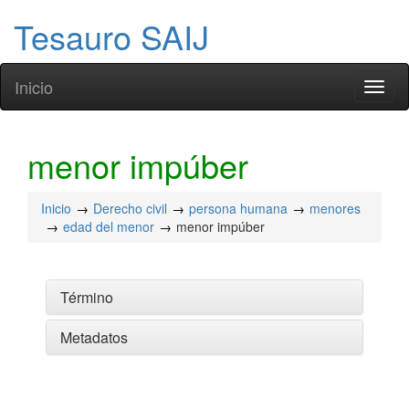
Tesauro SAIJ
Inicio
Toggl
naviga
menor impúber
Inicio
Derecho civil
persona humana
menores
edad del menor
menor impúber
Término
Metadatos