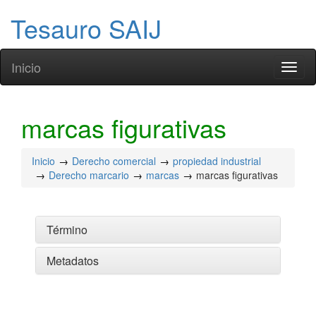
Tesauro SAIJ
Inicio
Toggl
naviga
marcas figurativas
Inicio
Derecho comercial
propiedad industrial
Derecho marcario
marcas
marcas figurativas
Término
Metadatos