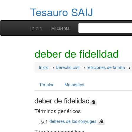
Tesauro SAIJ
Inicio
Mi cuenta
deber de fidelidad
Inicio
Derecho civil
relaciones de familia
Término
Metadatos
deber de fidelidad
Términos genéricos
TG
↑
deberes de los cónyuges
Términos específicos