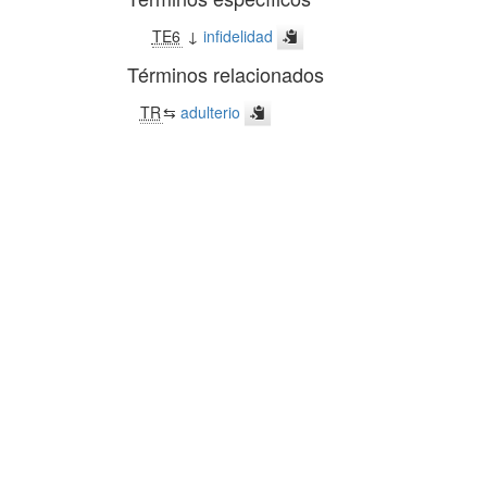
TE6
↓
infidelidad
Términos relacionados
TR
⇆
adulterio