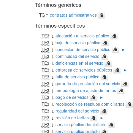
Términos genéricos
TG
↑
contratos administrativos
Términos específicos
TE3
↓
afectación al servicio público
TE3
↓
baja del servicio público
TE3
↓
concesión de servicio público
►
TE3
↓
continuidad del servicio
TE3
↓
deficiencias en el servicio
TE3
↓
empresa de servicios públicos
►
TE3
↓
falta de servicio público
TE3
↓
garantía de prestación del servicio
TE3
↓
metodología de ajuste de tarifas
TE3
↓
pago de servicios
►
TE3
↓
recolección de residuos domiciliarios
TE3
↓
regularidad del servicio
TE3
↓
revisión de tarifas
►
TE3
↓
servicio público domiciliario
TE3
↓
servicio público gratuito