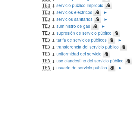
TE3
↓
servicio público impropio
TE3
↓
servicios eléctricos
►
TE3
↓
servicios sanitarios
►
TE3
↓
suministro de gas
►
TE3
↓
supresión de servicio público
TE3
↓
tarifa de servicios públicos
►
TE3
↓
transferencia del servicio público
TE3
↓
uniformidad del servicio
TE3
↓
uso clandestino del servicio público
TE3
↓
usuario de servicio público
►