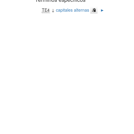
TE4
↓
capitales alternas
►