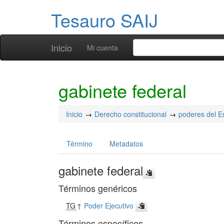
Tesauro SAIJ
Inicio
Mi cuenta
gabinete federal
Inicio
Derecho constitucional
poderes del E
Término
Metadatos
gabinete federal
Términos genéricos
TG
↑
Poder Ejecutivo
Términos específicos