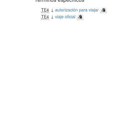
TE4
↓
autorización para viajar
TE4
↓
viaje oficial