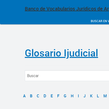
Banco de Vocabularios Jurídicos de A
BUSCAR EN 
Glosario Ijudicial
A
B
C
D
E
F
G
H
I
J
K
L
M