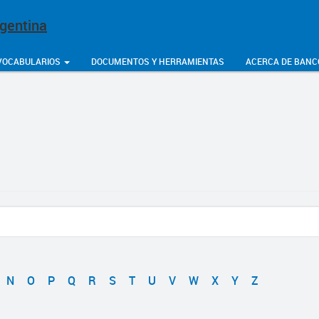
rgentina
VOCABULARIOS
DOCUMENTOS Y HERRAMIENTAS
ACERCA DE BANC
N
O
P
Q
R
S
T
U
V
W
X
Y
Z