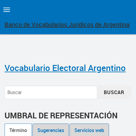
Toggle
navigation
Banco de Vocabularios Jurídicos de Argentina
Vocabulario Electoral Argentino
BUSCAR
UMBRAL DE REPRESENTACIÓN
Término
Sugerencias
Servicios web