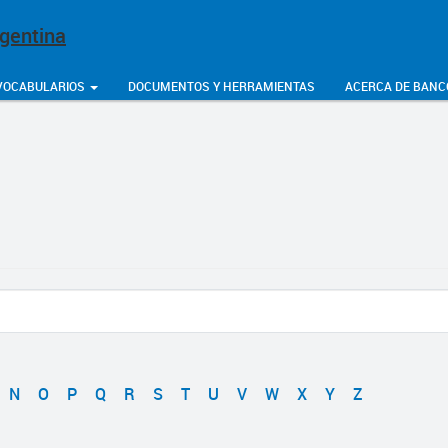
rgentina
VOCABULARIOS
DOCUMENTOS Y HERRAMIENTAS
ACERCA DE BANC
N
O
P
Q
R
S
T
U
V
W
X
Y
Z