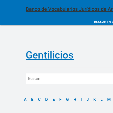
Banco de Vocabularios Jurídicos de A
BUSCAR EN 
Gentilicios
A
B
C
D
E
F
G
H
I
J
K
L
M