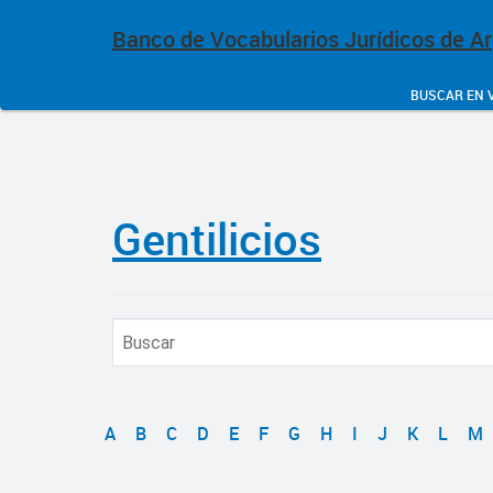
Banco de Vocabularios Jurídicos de A
BUSCAR EN 
Gentilicios
A
B
C
D
E
F
G
H
I
J
K
L
M