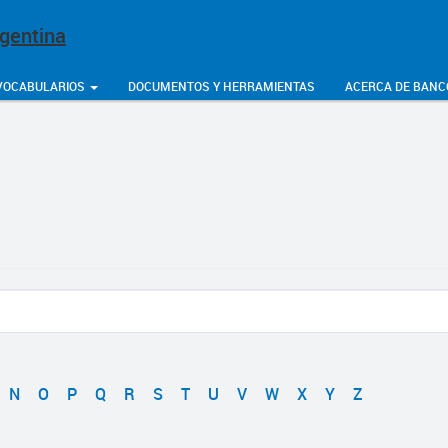
rgentina
VOCABULARIOS
DOCUMENTOS Y HERRAMIENTAS
ACERCA DE BANC
N
O
P
Q
R
S
T
U
V
W
X
Y
Z