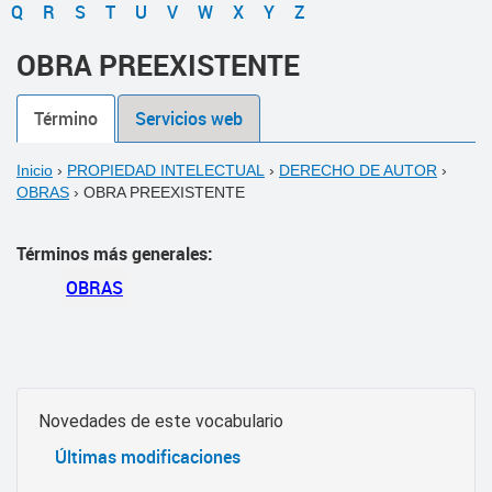
Q
R
S
T
U
V
W
X
Y
Z
OBRA PREEXISTENTE
Término
Servicios web
Inicio
›
PROPIEDAD INTELECTUAL
›
DERECHO DE AUTOR
›
OBRAS
›
OBRA PREEXISTENTE
Términos más generales:
OBRAS
Novedades de este vocabulario
Últimas modificaciones