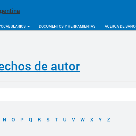
rgentina
VOCABULARIOS
DOCUMENTOS Y HERRAMIENTAS
ACERCA DE BANC
echos de autor
N
O
P
Q
R
S
T
U
V
W
X
Y
Z