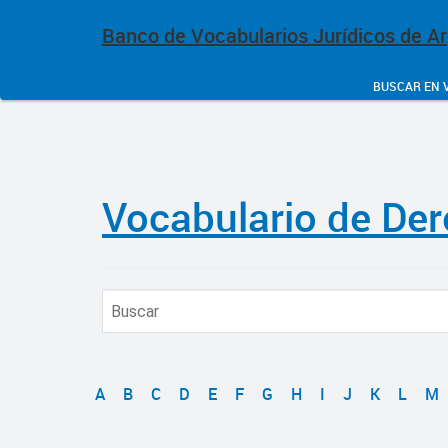
Banco de Vocabularios Jurídicos de A
BUSCAR EN 
Vocabulario de Der
A
B
C
D
E
F
G
H
I
J
K
L
M