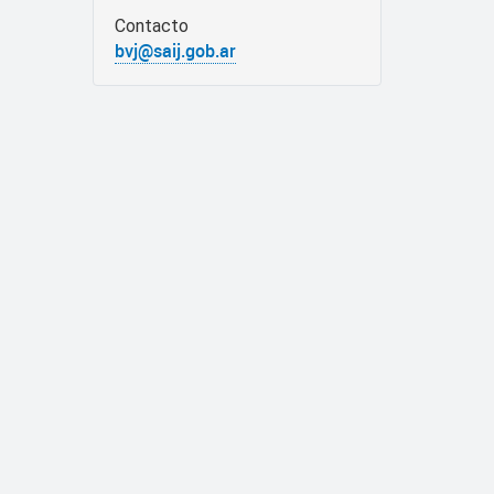
Contacto
bvj@saij.gob.ar