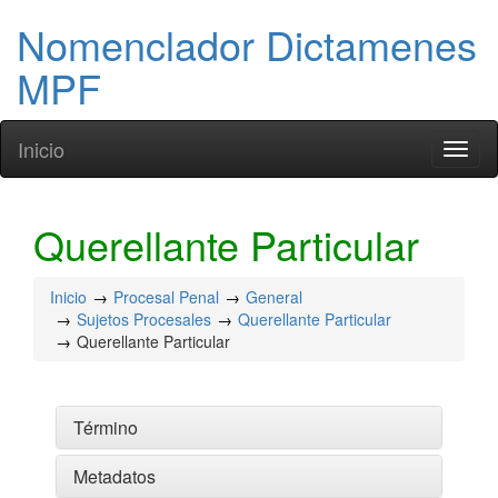
Nomenclador Dictamenes
MPF
Inicio
Toggl
naviga
Querellante Particular
Inicio
Procesal Penal
General
Sujetos Procesales
Querellante Particular
Querellante Particular
Término
Metadatos