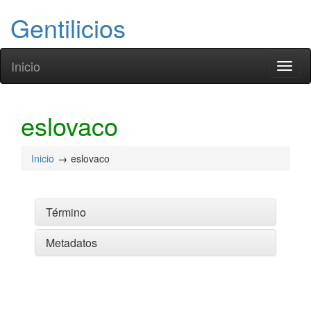
Gentilicios
Inicio
Toggl
naviga
eslovaco
Inicio
eslovaco
Término
Metadatos