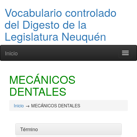
Vocabulario controlado
del Digesto de la
Legislatura Neuquén
Inicio
Toggl
naviga
MECÁNICOS
DENTALES
Inicio
MECÁNICOS DENTALES
Término